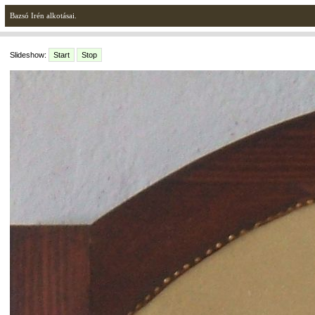
Bazsó Irén alkotásai.
Slideshow:
Start
Stop