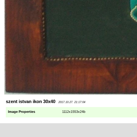
szent istvan ikon 30x40
2017.10.27. 21:17:04
Image Properties
1112x1553x24b