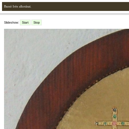
Bazsó Irén alkotásai.
Slideshow:
Start
Stop