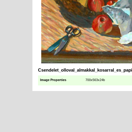
Csendelet_olloval_almakkal_kosarral_es_pap
Image Properties
700x563x24b