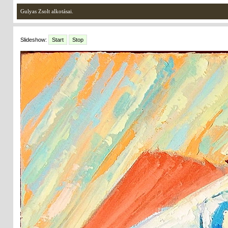
Gulyas Zsolt alkotásai.
Slideshow:
Start
Stop