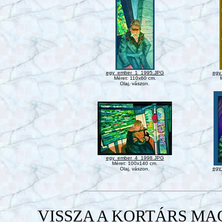
egy_ember_1_1995.JPG
egy
Méret: 110x60 cm.
Olaj, vászon.
egy_ember_4_1998.JPG
Méret: 100x140 cm.
egy
Olaj, vászon.
VISSZA A KORTÁRS M