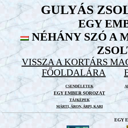
GULYÁS ZSOL
EGY EM
NÉHÁNY SZÓ A 
ZSOL
VISSZA A KORTÁRS M
FŐOLDALÁRA
CSENDÉLETEK
A
EGY EMBER SOROZAT
TÁJKÉPEK
MÁRTI, ÁRON, ÁRPI, KARI
EGY 