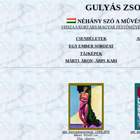
GULYÁS ZSO
NÉHÁNY SZÓ A MŰVÉ
VISSZA A KORTÁRS MAGYAR FESTŐMŰV
CSENDÉLETEK
A
EGY EMBER SOROZAT
TÁJKÉPEK
MÁRTI, ÁRON , ÁRPI, KARI
akt_barnadraperiaval_1988.JPG
akt_k
Méret: 60x45 cm.
Olaj, vászon.