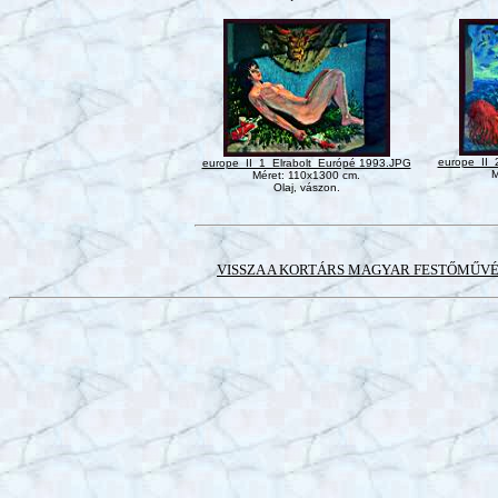
europe_II
europe_II_1_Elrabolt_Európé 1993.JPG
M
Méret: 110x1300 cm.
Olaj, vászon.
VISSZA A KORTÁRS MAGYAR FESTŐMŰV